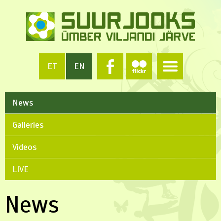
ET
EN
News
Galleries
Videos
LIVE
News