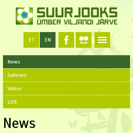
ET
EN
News
Galleries
Videos
LIVE
News