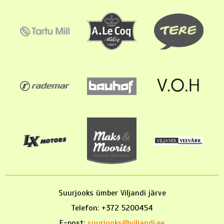
Suurjooks ümber Viljandi järve
Telefon: +372 5200454
E-post:
suurjooks@viljandi.ee