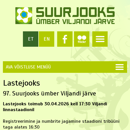
ET
EN
AVA VÕISTLUSE MENÜÜ
Lastejooks
97. Suurjooks ümber Viljandi järve
Lastejooks toimub 30.04.2026 kell 17:30 Viljandi
linnastaadionil
Registreerimine ja numbrite jagamine staadioni tribüüni
taga alates 16:30