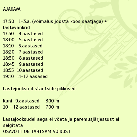
AJAKAVA
17:30 1-3.a. (võimalus joosta koos saatjaga) +
lastevankrid
17:50 4.aastased
18:00 5.aastased
18:10 6.aastased
18:20 7.aastased
18:30 8.aastased
18:45 9.aastased
18:55 10.aastased
19:10 11-12.aasased
Lastejooksu distantside pikkused:
Kuni 9.aastased 300 m
10 - 12.aastased 700 m
Lastejooksudel aega ei võeta ja paremusjärjestust ei
selgitata
OSAVÕTT ON TÄHTSAM VÕIDUST