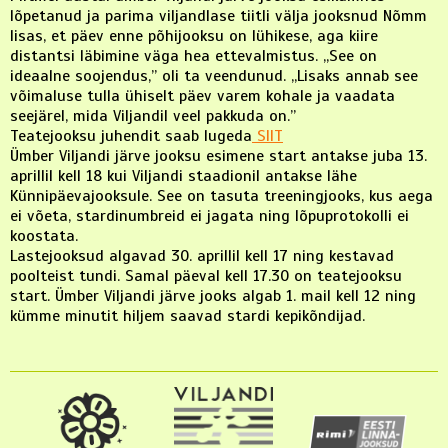
lõpetanud ja parima viljandlase tiitli välja jooksnud Nõmm
lisas, et päev enne põhijooksu on lühikese, aga kiire
distantsi läbimine väga hea ettevalmistus. „See on
ideaalne soojendus,” oli ta veendunud. „Lisaks annab see
võimaluse tulla ühiselt päev varem kohale ja vaadata
seejärel, mida Viljandil veel pakkuda on.”
Teatejooksu juhendit saab lugeda
SIIT
Ümber Viljandi järve jooksu esimene start antakse juba 13.
aprillil kell 18 kui Viljandi staadionil antakse lähe
Künnipäevajooksule. See on tasuta treeningjooks, kus aega
ei võeta, stardinumbreid ei jagata ning lõpuprotokolli ei
koostata.
Lastejooksud algavad 30. aprillil kell 17 ning kestavad
poolteist tundi. Samal päeval kell 17.30 on teatejooksu
start. Ümber Viljandi järve jooks algab 1. mail kell 12 ning
kümme minutit hiljem saavad stardi kepikõndijad.