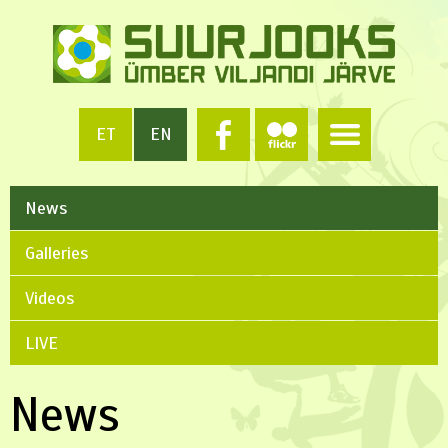
ET
EN
News
Galleries
Videos
LIVE
News