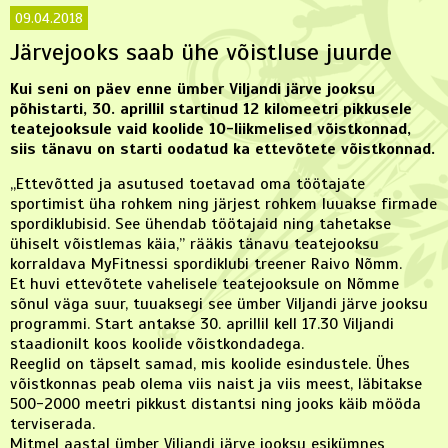
09.04.2018
Järvejooks saab ühe võistluse juurde
Kui seni on päev enne ümber Viljandi järve jooksu
põhistarti, 30. aprillil startinud 12 kilomeetri pikkusele
teatejooksule vaid koolide 10-liikmelised võistkonnad,
siis tänavu on starti oodatud ka ettevõtete võistkonnad.
„Ettevõtted ja asutused toetavad oma töötajate
sportimist üha rohkem ning järjest rohkem luuakse firmade
spordiklubisid. See ühendab töötajaid ning tahetakse
ühiselt võistlemas käia,” rääkis tänavu teatejooksu
korraldava MyFitnessi spordiklubi treener Raivo Nõmm.
Et huvi ettevõtete vahelisele teatejooksule on Nõmme
sõnul väga suur, tuuaksegi see ümber Viljandi järve jooksu
programmi. Start antakse 30. aprillil kell 17.30 Viljandi
staadionilt koos koolide võistkondadega.
Reeglid on täpselt samad, mis koolide esindustele. Ühes
võistkonnas peab olema viis naist ja viis meest, läbitakse
500-2000 meetri pikkust distantsi ning jooks käib mööda
terviserada.
Mitmel aastal ümber Viljandi järve jooksu esikümnes