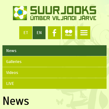
ET
EN
News
Galleries
Videos
LIVE
News