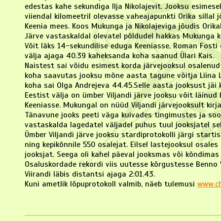
edestas kahe sekundiga Ilja Nikolajevit. Jooksu esimese
viiendal kilomeetril olevasse vaheajapunkti Orika sillal
Keenia mees. Koos Mukunga ja Nikolajeviga jõudis Orikale
Järve vastaskaldal olevatel põldudel hakkas Mukunga kon
Võit läks 14-sekundilise eduga Keeniasse, Roman Fosti ed
välja ajaga 40.39 kaheksanda koha saanud Ülari Kais.
Naistest sai võidu esimest korda järvejooksul osalenud L
koha saavutas jooksu mõne aasta tagune võitja Liina Lu
koha sai Olga Andrejeva 44.45.Selle aasta jooksust jäi
Eestist välja on ümber Viljandi järve jooksu võit läinud 
Keeniasse. Mukungal on nüüd Viljandi järvejooksult kirjas
Tänavune jooks peeti väga kuivades tingimustes ja sooj
vastaskalda lagedatel väljadel puhus tuul jooksjatel se
Ümber Viljandi järve jooksu stardiprotokolli järgi startis
ning kepikõnnile 550 osalejat. Eilsel lastejooksul osale
jooksjat. Seega oli kahel päeval jooksmas või kõndimas
Osaluskordade rekordi viis uutesse kõrgustesse Benno V
Viirandi läbis distantsi ajaga 2:01.43.
Kuni ametlik lõpuprotokoll valmib, näeb tulemusi
www.ch