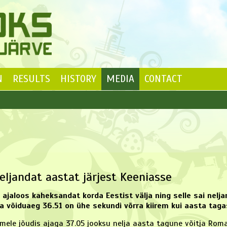
N
RESULTS
HISTORY
MEDIA
CONTACT
neljandat aastat järjest Keeniasse
s ajaloos kaheksandat korda Eestist välja ning selle sai nelj
 võiduaeg 36.51 on ühe sekundi võrra kiirem kui aasta tagas
tmele jõudis ajaga 37.05 jooksu nelja aasta tagune võitja Roma