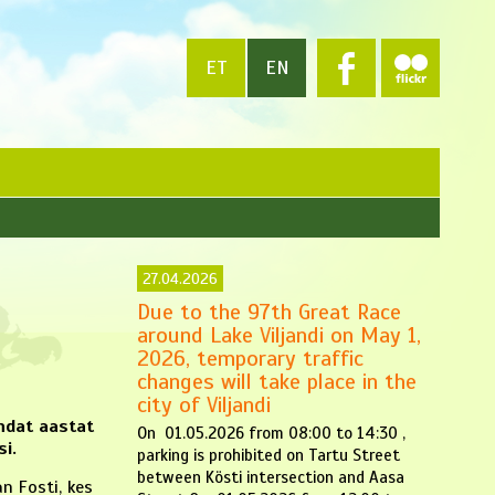
ET
EN
27.04.2026
Due to the 97th Great Race
around Lake Viljandi on May 1,
2026, temporary traffic
changes will take place in the
city of Viljandi
andat aastat
On 01.05.2026 from 08:00 to 14:30 ,
i.
parking is prohibited on Tartu Street
between Kösti intersection and Aasa
n Fosti, kes