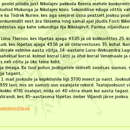
l poolel püüdis just Nikolajev pakkuda Keenia mehele konkurent
 jõudsid Mukunga ja Nikolajev koos. Sekundilise eduga võttis vah
 ka Tiidrek Nurme, kes aga seejärel üsna peatselt jooksu poolel
kurendilt eest ära libisema ning samal ajal jõudis Fosti Nikola
estas aga kahe sekundiga Ilja Nikolajevit. Parima viljandlase t
iina Tšernov, kes lõpetas ajaga 43.05 ja oli kokkuvõttes 25. ko
ik, kes lõpetas ajaga 43.56 ja oli üldarvestuses 35. kohal. Na
 kõrvale eelmise aasta võitja, 14-aastane Luna-Aleksandra Lag
kaheksal korral, kolmel korral Lätti ja ühel korral Venemaale ja 
 neli võitu ja üks teine koht.
a ilmaga. Ka tuul puhus jooksjatele üldiselt soodsas suunas, 
lja tagant.
 1. mail jooksule ja kepikõnnile ligi 3700 meest ja naist. Jooksu
s 939 last, mis on samuti uus osalejate rekord. Teatejooksust v
 kokku 4781 osalejat, mida on 40 võrra enam kui aasta tagasi.
iirandi, kes 85-aastasena lõpetas ümber Viljandi järve jooksu 
ampionchip.ee