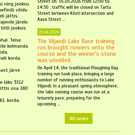
Street On 01.05.2026 from 12:00 to
si ning jooksu
14:30 , traffic will be closed on Tartu
efiniši võidu
Street between Kösti intersection and
i jättis.
Aasa Street ...
jevile järele.
iitli jooksis
15.04.2026
hal. Teise
The Viljandi Lake Race training
iste kolmanda
run brought runners onto the
oda.
course and the winner's stone
neli korda
was unveiled.
On April 14, the traditional Ploughing Day
sest järve
training run took place, bringing a large
number of running enthusiasts to Lake
le läks 3112
Viljandi. In a pleasant spring atmosphere,
õttis osa 180
the lake running course was run at a
leisurely pace, preparing for the
61. korda.
upcoming ...
All news