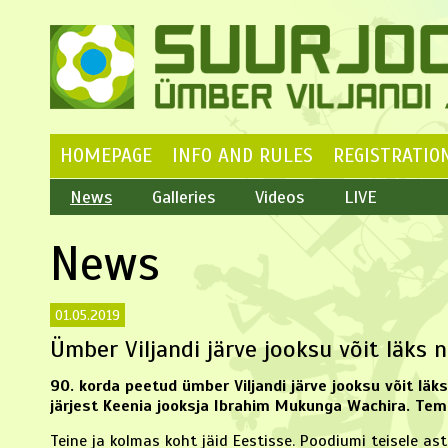
HOMEPAGE
INFO AND RULES
REGISTRATIO
News
Galleries
Videos
LIVE
News
01.05.2019
Ümber Viljandi järve jooksu võit läks 
90. korda peetud ümber Viljandi järve jooksu võit läk
järjest Keenia jooksja Ibrahim Mukunga Wachira. Tema
Teine ja kolmas koht jäid Eestisse. Poodiumi teisele as