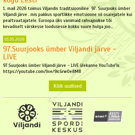
1. mail 2026 toimus Viljandis traditsiooniline 97. Suurjooks ümber
Viljandi järve , mis pakkus sportlikke emotsioone nii osalejatele kui
pealtvaatajatele. Euroopa üks vanimaid rahvajookse tõi
kevadiselt värskesse loodusesse kokku suure hulga joo...
01.05.2026
97.Suurjooks ümber Viljandi järve -
LIVE
97.Suurjooks ümber Viljandi järve - LIVE ülekanne YouTube'is
https://youtube.com/live/9icGrw0e8M8
Kõik uudised