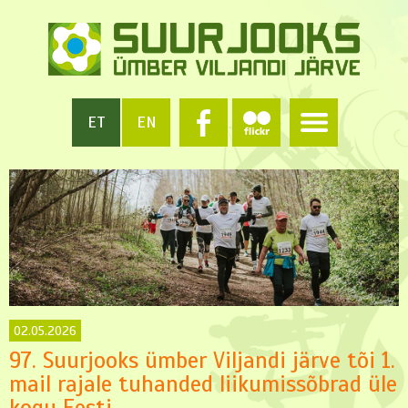
ET
EN
02.05.2026
97. Suurjooks ümber Viljandi järve tõi 1.
mail rajale tuhanded liikumissõbrad üle
kogu Eesti