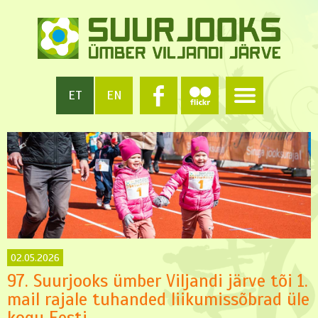
ET
EN
02.05.2026
97. Suurjooks ümber Viljandi järve tõi 1.
mail rajale tuhanded liikumissõbrad üle
kogu Eesti