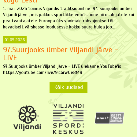
1. mail 2026 toimus Viljandis traditsiooniline 97. Suurjooks ümber
Viljandi järve , mis pakkus sportlikke emotsioone nii osalejatele kui
pealtvaatajatele. Euroopa üks vanimaid rahvajookse tõi
kevadiselt värskesse loodusesse kokku suure hulga joo...
01.05.2026
97.Suurjooks ümber Viljandi järve -
LIVE
97.Suurjooks ümber Viljandi järve - LIVE ülekanne YouTube'is
https://youtube.com/live/9icGrw0e8M8
Kõik uudised