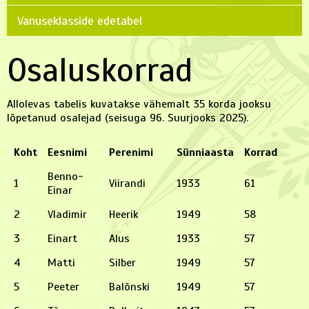
Vanuseklasside edetabel
Osaluskorrad
Allolevas tabelis kuvatakse vähemalt 35 korda jooksu
lõpetanud osalejad (seisuga 96. Suurjooks 2025).
Koht
Eesnimi
Perenimi
Sünniaasta
Korrad
Benno-
1
Viirandi
1933
61
Einar
2
Vladimir
Heerik
1949
58
3
Einart
Alus
1933
57
4
Matti
Silber
1949
57
5
Peeter
Balõnski
1949
57