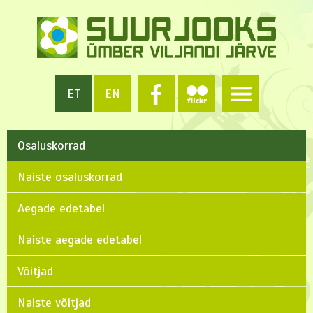
ET
EN
Osaluskorrad
Naiste osaluskorrad
Aegade edetabel
Naiste aegade edetabel
Võitjad
Naiste võitjad