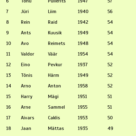
6
Tõnu
Pullerits
1947
57
7
Jüri
Liim
1940
56
8
Rein
Raid
1942
54
9
Ants
Kuusik
1949
54
10
Avo
Reimets
1948
54
11
Valdor
Väär
1954
54
12
Eino
Pevkur
1937
52
13
Tõnis
Härm
1949
52
14
Arno
Anton
1958
52
15
Harry
Mägi
1951
51
16
Arne
Sammel
1955
51
17
Aivars
Caklis
1953
50
18
Jaan
Mättas
1935
49