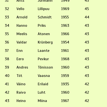
31
Ants
Jürmann
1949
45
32
Vello
Lillipuu
1969
45
33
Arnold
Schmidt
1955
44
34
Hanno
Priks
1963
43
35
Meelis
Atonen
1966
43
36
Valdar
Krünberg
1954
43
37
Enn
Laante
1961
43
38
Eero
Pevkur
1968
43
39
Andres
Tõnisson
1960
43
40
Tiit
Vaasna
1959
43
41
Väino
Erilaid
1935
42
42
Raivo
Luht
1960
42
43
Heino
Miina
1967
42