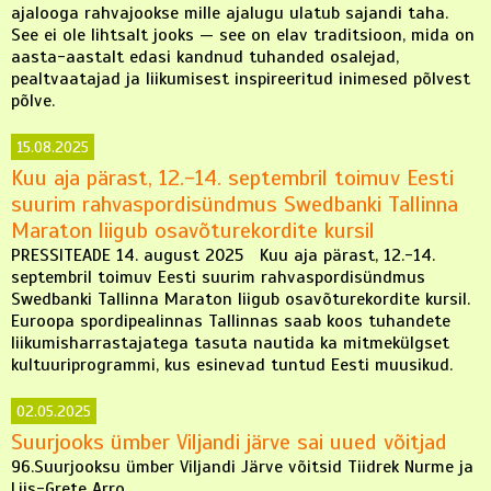
ajalooga rahvajookse mille ajalugu ulatub sajandi taha.
See ei ole lihtsalt jooks — see on elav traditsioon, mida on
aasta-aastalt edasi kandnud tuhanded osalejad,
pealtvaatajad ja liikumisest inspireeritud inimesed põlvest
põlve.
15.08.2025
Kuu aja pärast, 12.-14. septembril toimuv Eesti
suurim rahvaspordisündmus Swedbanki Tallinna
Maraton liigub osavõturekordite kursil
PRESSITEADE 14. august 2025 Kuu aja pärast, 12.-14.
septembril toimuv Eesti suurim rahvaspordisündmus
Swedbanki Tallinna Maraton liigub osavõturekordite kursil.
Euroopa spordipealinnas Tallinnas saab koos tuhandete
liikumisharrastajatega tasuta nautida ka mitmekülgset
kultuuriprogrammi, kus esinevad tuntud Eesti muusikud.
02.05.2025
Suurjooks ümber Viljandi järve sai uued võitjad
96.Suurjooksu ümber Viljandi Järve võitsid Tiidrek Nurme ja
Liis-Grete Arro.