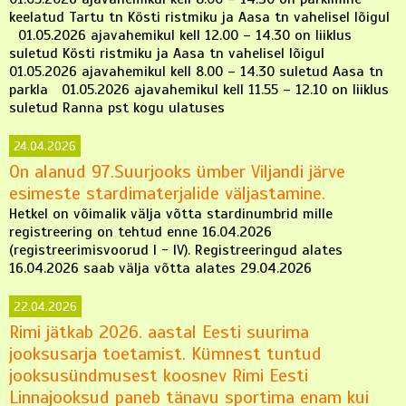
keelatud Tartu tn Kösti ristmiku ja Aasa tn vahelisel lõigul
01.05.2026 ajavahemikul kell 12.00 – 14.30 on liiklus
suletud Kösti ristmiku ja Aasa tn vahelisel lõigul
01.05.2026 ajavahemikul kell 8.00 – 14.30 suletud Aasa tn
parkla 01.05.2026 ajavahemikul kell 11.55 – 12.10 on liiklus
suletud Ranna pst kogu ulatuses
24.04.2026
On alanud 97.Suurjooks ümber Viljandi järve
esimeste stardimaterjalide väljastamine.
Hetkel on võimalik välja võtta stardinumbrid mille
registreering on tehtud enne 16.04.2026
(registreerimisvoorud I - IV). Registreeringud alates
16.04.2026 saab välja võtta alates 29.04.2026
22.04.2026
Rimi jätkab 2026. aastal Eesti suurima
jooksusarja toetamist. Kümnest tuntud
jooksusündmusest koosnev Rimi Eesti
Linnajooksud paneb tänavu sportima enam kui