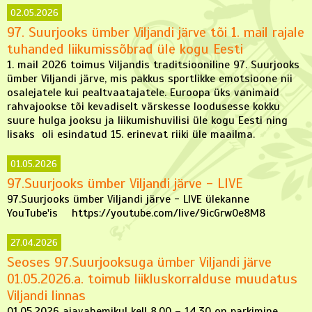
02.05.2026
97. Suurjooks ümber Viljandi järve tõi 1. mail rajale
tuhanded liikumissõbrad üle kogu Eesti
1. mail 2026 toimus Viljandis traditsiooniline 97. Suurjooks
ümber Viljandi järve, mis pakkus sportlikke emotsioone nii
osalejatele kui pealtvaatajatele. Euroopa üks vanimaid
rahvajookse tõi kevadiselt värskesse loodusesse kokku
suure hulga jooksu ja liikumishuvilisi üle kogu Eesti ning
lisaks oli esindatud 15. erinevat riiki üle maailma.
01.05.2026
97.Suurjooks ümber Viljandi järve - LIVE
97.Suurjooks ümber Viljandi järve - LIVE ülekanne
YouTube'is https://youtube.com/live/9icGrw0e8M8
27.04.2026
Seoses 97.Suurjooksuga ümber Viljandi järve
01.05.2026.a. toimub liikluskorralduse muudatus
Viljandi linnas
01.05.2026 ajavahemikul kell 8.00 – 14.30 on parkimine