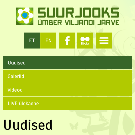
ET
EN
Uudised
Galeriid
Videod
LIVE ülekanne
Uudised