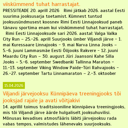
viiskümmend tuhat harrastajat.
PRESSITEADE 20. aprill 2026 Rimi jätkab 2026. aastal Eesti
suurima jooksusarja toetamist. Kümnest tuntud
jooksusündmusest koosnev Rimi Eesti Linnajooksud paneb
tänavu sportima enam kui viiskümmend tuhat harrastajat.
Rimi Eesti Linnajooksude sari 2026. aastal: Valga Valka
City Run – 25.-26. aprill Suurjooks ümber Viljandi järve - 1.
mai Kuressaare Linnajooks - 9. mai Narva Linna Jooks –
5.-6. juuni Lammasmäe Eesti Ööjooks Rakvere - 12. juuni
Maardu City Run – 30. august Jüri Jaansoni Kahe Silla
Jooks – 5.-6. september Swedbanki Tallinna Maraton -
11.-13. september Viking Window Paide-Türi Rahvajooks -
26.-27. september Tartu Linnamaraton – 2.-3. oktoober
15.04.2026
Viljandi järvejooksu Künnipäeva treeningjooks tõi
jooksjad rajale ja avati võitjakivi
14. aprillil toimus traditsiooniline künnipäeva treeningjooks,
mis tõi Viljandi järve äärde hulgaliselt jooksuhuvilisi.
Mõnusas kevadises atmosfääris läbiti järvejooksu rada
vabas tempos, valmistudes lähenevaks suurjooksuks.