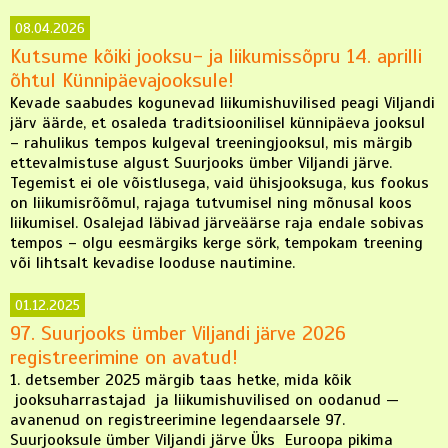
08.04.2026
Kutsume kõiki jooksu- ja liikumissõpru 14. aprilli
õhtul Künnipäevajooksule!
Kevade saabudes kogunevad liikumishuvilised peagi Viljandi
järv äärde, et osaleda traditsioonilisel künnipäeva jooksul
– rahulikus tempos kulgeval treeningjooksul, mis märgib
ettevalmistuse algust Suurjooks ümber Viljandi järve.
Tegemist ei ole võistlusega, vaid ühisjooksuga, kus fookus
on liikumisrõõmul, rajaga tutvumisel ning mõnusal koos
liikumisel. Osalejad läbivad järveäärse raja endale sobivas
tempos – olgu eesmärgiks kerge sörk, tempokam treening
või lihtsalt kevadise looduse nautimine.
01.12.2025
97. Suurjooks ümber Viljandi järve 2026
registreerimine on avatud!
1. detsember 2025 märgib taas hetke, mida kõik
jooksuharrastajad ja liikumishuvilised on oodanud —
avanenud on registreerimine legendaarsele 97.
Suurjooksule ümber Viljandi järve Üks Euroopa pikima