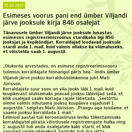
01.03.2021
Esimeses voorus pani end ümber Viljandi
järve jooksule kirja 846 osalejat
Tänavusele ümber Viljandi järve jooksule lunastas
esimeses registreerimisvoorus stardikoha ligi 850
jooksjat ja kepikõndijat. Korraldajad loodavad jooksule
stardi anda 1. mail, kuid valmis ollakse ka võimaluseks,
et võistelda saab 1. augustil.
„Olukorda arvestades, on esimese registreerimisvooru
tulemus korraldajate hinnangul päris hea,” leidis ümber
Viljandi järve jooksu korraldustoimkonna juht Mati
Jürisson.
Korraldajate suur soov on viia jooks läbi 1. mail, kuid
kuupäevast olulisemaks peavad jooksu läbiviijad seda, et
kõik osalejad saaks korraga rajale lähetada. „Seetõttu
oleme valmis nihutama jooksu kuupäeva vajadusel 1.
augustile,” selgitas Mati Jürisson. „Praegu aga loodame, et
saame jooksu korraldada 1. mail.”
Eelmisel aastal tuli koroonaviiruse leviku tõkestamiseks
korraldajatel piirata võistlusele registreerujate hulka ning
1. augustil tuli anda osalejatele kaks starti, et kõik
soovijad rajale pääseksid. Sootuks tuli ära jätta