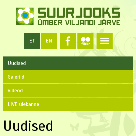
ET
EN
Uudised
Galeriid
Videod
LIVE ülekanne
Uudised