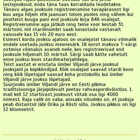
lastejooksud, mida täna taas korraldada loodetakse.
Tänavu algas jooksule registreerumine tavapärasest ligi
kuu aega hiljem ehk jaanuari teises pooles ning vähem kui
poolteist kuuga pani end jooksule kirja 846 osalejat.
Registreerumine aga jätkub ning teine voor kestab 31.
märtsini, mil stardinumbri saab lunastada vastavalt
vanusele kas 15 või 20 euro eest.
Esimest korda jooksu ajaloos on osalejatel tänavu võimalik
endale soetada jooksu meenesärk. 18 eurot maksva T-särgi
ostmise võimalus avaneb neile, kes registreerivad end
jooksule hiljemalt 10. märtsil. Särgi saab kätte vahetult
enne jooksu koos stardimaterjalidega.
Teist aastat ei eristata ümber Viljandi järve jooksul
jooksjaid ja kepikõndijad. Kõik osalejad saavad stardi koos
ning kõik lõpetajad saavad koha protokollis kui ümber
Viljandi järve jooksu lõpetajad.
Suurjooks ümber Viljandi järve on Eesti pikima
traditsiooniga järjepidevalt peetav rahvaspordivõistlus. 1.
mail kell 12 startivast jooksust võtab osa ligi 4000
inimest. Raja valik on vaba, ainsaks nõudeks on, et jooksja
peab distantsil läbi Orika ja Kösti silla. Jooksu pikkus on ligi
12 kilomeetrit.