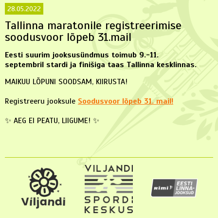
28.05.2022
Tallinna maratonile registreerimise
soodusvoor lõpeb 31.mail
Eesti suurim jooksusündmus toimub 9.-11.
septembril stardi ja finišiga taas Tallinna kesklinnas.
MAIKUU LÕPUNI SOODSAM, KIIRUSTA!
Registreeru jooksule
Soodusvoor lõpeb 31. mail!
✨ AEG EI PEATU, LIIGUME! ✨