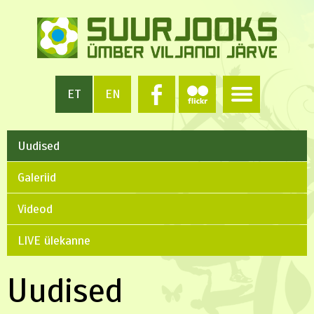
ET
EN
Uudised
Galeriid
Videod
LIVE ülekanne
Uudised