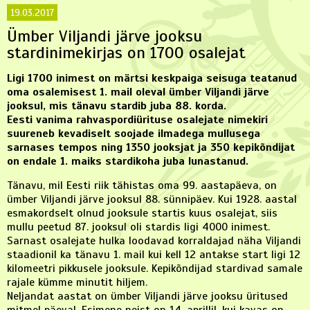
19.03.2017
Ümber Viljandi järve jooksu
stardinimekirjas on 1700 osalejat
Ligi 1700 inimest on märtsi keskpaiga seisuga teatanud
oma osalemisest 1. mail oleval ümber Viljandi järve
jooksul, mis tänavu stardib juba 88. korda.
Eesti vanima rahvaspordiürituse osalejate nimekiri
suureneb kevadiselt soojade ilmadega mullusega
sarnases tempos ning 1350 jooksjat ja 350 kepikõndijat
on endale 1. maiks stardikoha juba lunastanud.
Tänavu, mil Eesti riik tähistas oma 99. aastapäeva, on
ümber Viljandi järve jooksul 88. sünnipäev. Kui 1928. aastal
esmakordselt olnud jooksule startis kuus osalejat, siis
mullu peetud 87. jooksul oli stardis ligi 4000 inimest.
Sarnast osalejate hulka loodavad korraldajad näha Viljandi
staadionil ka tänavu 1. mail kui kell 12 antakse start ligi 12
kilomeetri pikkusele jooksule. Kepikõndijad stardivad samale
rajale kümme minutit hiljem.
Neljandat aastat on ümber Viljandi järve jooksu üritused
mitmel päeval. Esimene neist on 14. aprillil, kui kavas on