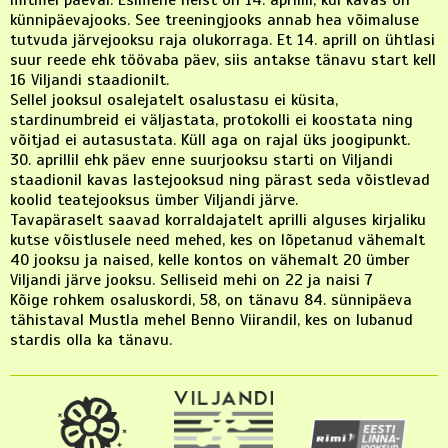
künnipäevajooks. See treeningjooks annab hea võimaluse
tutvuda järvejooksu raja olukorraga. Et 14. aprill on ühtlasi
suur reede ehk töövaba päev, siis antakse tänavu start kell
16 Viljandi staadionilt.
Sellel jooksul osalejatelt osalustasu ei küsita,
stardinumbreid ei väljastata, protokolli ei koostata ning
võitjad ei autasustata. Küll aga on rajal üks joogipunkt.
30. aprillil ehk päev enne suurjooksu starti on Viljandi
staadionil kavas lastejooksud ning pärast seda võistlevad
koolid teatejooksus ümber Viljandi järve.
Tavapäraselt saavad korraldajatelt aprilli alguses kirjaliku
kutse võistlusele need mehed, kes on lõpetanud vähemalt
40 jooksu ja naised, kelle kontos on vähemalt 20 ümber
Viljandi järve jooksu. Selliseid mehi on 22 ja naisi 7
Kõige rohkem osaluskordi, 58, on tänavu 84. sünnipäeva
tähistaval Mustla mehel Benno Viirandil, kes on lubanud
stardis olla ka tänavu.