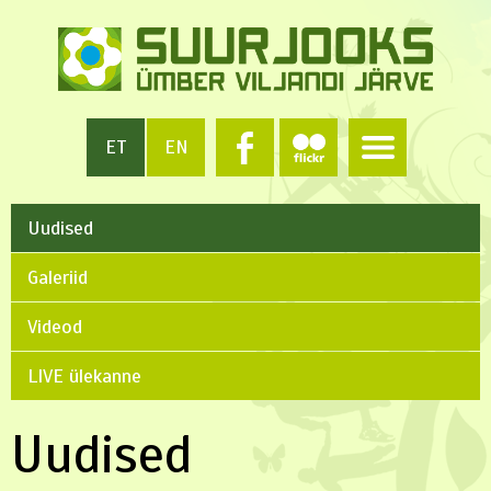
ET
EN
Uudised
Galeriid
Videod
LIVE ülekanne
Uudised