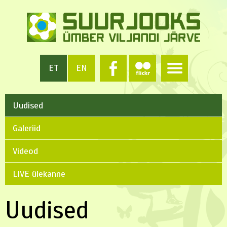
ET
EN
Uudised
Galeriid
Videod
LIVE ülekanne
Uudised