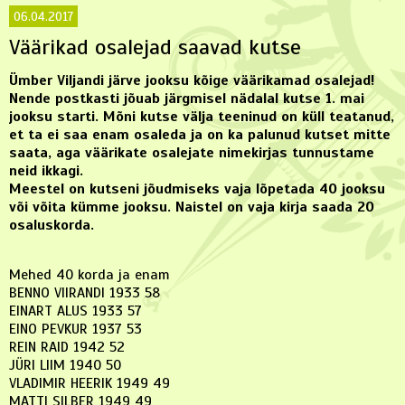
06.04.2017
Väärikad osalejad saavad kutse
Ümber Viljandi järve jooksu kõige väärikamad osalejad!
Nende postkasti jõuab järgmisel nädalal kutse 1. mai
jooksu starti. Mõni kutse välja teeninud on küll teatanud,
et ta ei saa enam osaleda ja on ka palunud kutset mitte
saata, aga väärikate osalejate nimekirjas tunnustame
neid ikkagi.
Meestel on kutseni jõudmiseks vaja lõpetada 40 jooksu
või võita kümme jooksu. Naistel on vaja kirja saada 20
osaluskorda.
Mehed 40 korda ja enam
BENNO VIIRANDI 1933 58
EINART ALUS 1933 57
EINO PEVKUR 1937 53
REIN RAID 1942 52
JÜRI LIIM 1940 50
VLADIMIR HEERIK 1949 49
MATTI SILBER 1949 49