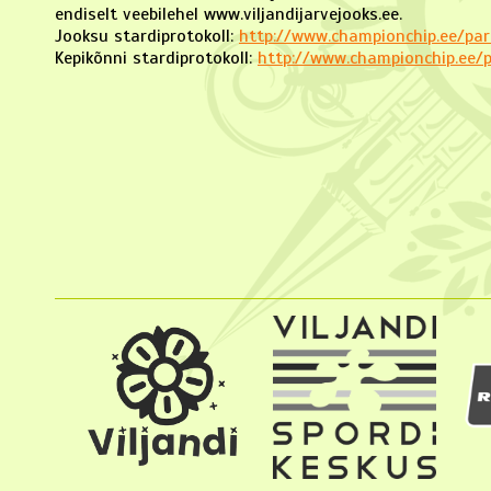
endiselt veebilehel www.viljandijarvejooks.ee.
Jooksu stardiprotokoll:
http://www.championchip.ee/par
Kepikõnni stardiprotokoll:
http://www.championchip.ee/p