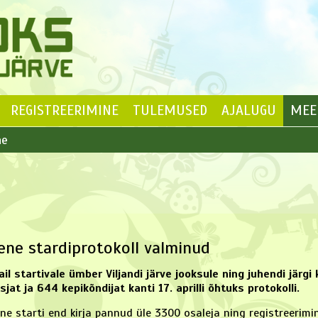
REGISTREERIMINE
TULEMUSED
AJALUGU
MEE
ne
ene stardiprotokoll valminud
 startivale ümber Viljandi järve jooksule ning juhendi järgi 
at ja 644 kepikõndijat kanti 17. aprilli õhtuks protokolli.
nne starti end kirja pannud üle 3300 osaleja ning registreerimi