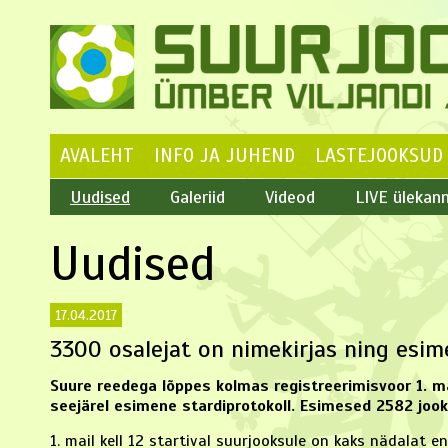
AVALEHT
INFO JA JUHEND
LASTEJOOKSUD
Uudised
Galeriid
Videod
LIVE ülekan
Uudised
17.04.2017
3300 osalejat on nimekirjas ning esim
Suure reedega lõppes kolmas registreerimisvoor 1. mail
seejärel esimene stardiprotokoll. Esimesed 2582 jooksj
1. mail kell 12 startival suurjooksule on kaks nädalat e