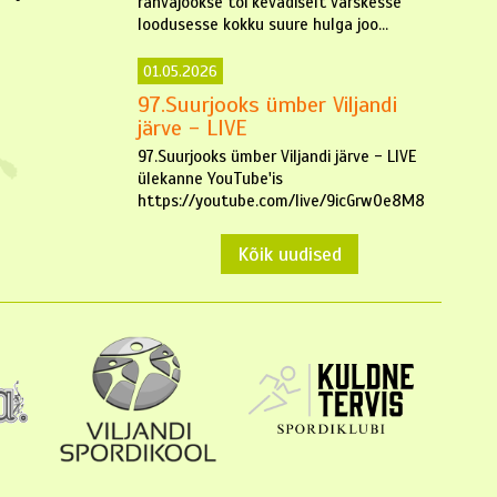
rahvajookse tõi kevadiselt värskesse
loodusesse kokku suure hulga joo...
01.05.2026
97.Suurjooks ümber Viljandi
järve - LIVE
97.Suurjooks ümber Viljandi järve - LIVE
ülekanne YouTube'is
https://youtube.com/live/9icGrw0e8M8
Kõik uudised