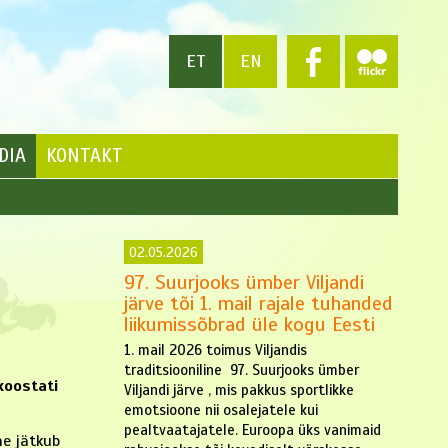
ET
EN
DIA
KONTAKT
02.05.2026
97. Suurjooks ümber Viljandi
järve tõi 1. mail rajale tuhanded
liikumissõbrad üle kogu Eesti
1. mail 2026 toimus Viljandis
traditsiooniline 97. Suurjooks ümber
koostati
Viljandi järve , mis pakkus sportlikke
emotsioone nii osalejatele kui
pealtvaatajatele. Euroopa üks vanimaid
ne jätkub