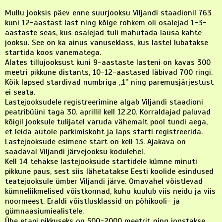
Mullu jooksis päev enne suurjooksu Viljandi staadionil 763
kuni 12-aastast last ning kõige rohkem oli osalejad 1-3-
aastaste seas, kus osalejad tuli mahutada lausa kahte
jooksu. See on ka ainus vanuseklass, kus lastel lubatakse
startida koos vanematega.
Alates tillujooksust kuni 9-aastaste lasteni on kavas 300
meetri pikkune distants, 10-12-aastased läbivad 700 ringi.
Kõik lapsed stardivad numbriga „1” ning paremusjärjestust
ei seata.
Lastejooksudele registreerimine algab Viljandi staadioni
peatribüüni taga 30. aprillil kell 12.20. Korraldajad paluvad
kõigil jooksule tulijatel varuda vähemalt pool tundi aega,
et leida autole parkimiskoht ja laps starti registreerida.
Lastejooksude esimene start on kell 13. Ajakava on
saadaval Viljandi järvejooksu kodulehel.
Kell 14 tehakse lastejooksude startidele kümne minuti
pikkune paus, sest siis lähetatakse Eesti koolide esindused
teatejooksule ümber Viljandi järve. Omavahel võistlevad
kümneliikmelised võistkonnad, kuhu kuulub viis neidu ja viis
noormeest. Eraldi võistlusklassid on põhikooli- ja
gümnaasiumiealistele.
Ühe etapi pikkuseks on 500-2000 meetrit ning joostakse