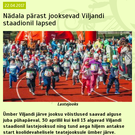
22.04.2017
Nädala pärast jooksevad Viljandi
staadionil lapsed
Lastejooks
Ümber Viljandi järve jooksu võistlused saavad alguse
juba pühapäeval, 30 aprillil kui kell 13 algavad Viljandi
staadionil lastejooksud ning tund aega hiljem antakse
start koolidevahelisele teatejooksule ümber järve.