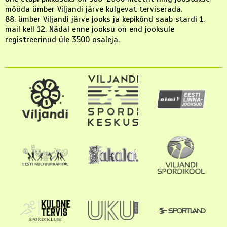
mööda ümber Viljandi järve kulgevat terviserada.
88. ümber Viljandi järve jooks ja kepikõnd saab stardi 1.
mail kell 12. Nädal enne jooksu on end jooksule
registreerinud üle 3500 osaleja.