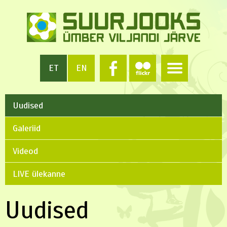
ET
EN
Uudised
Galeriid
Videod
LIVE ülekanne
Uudised