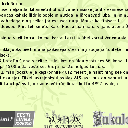
idrek Nurme.
usel neljandal kilomeetril olnud vahefinišisse jõudis esimesena
aotas kahele liidrile poole minutiga ja järgnevad juba ligi minu
 vahedega ning selles järjestuses nagu lõpuks ka finišeeriti.
o Jõesoo, Priit Lehismets, Karel Hussa, parimana viljandlasena Ü
äinud viiell korral, kolmel korral Lätti ja ühel korral Venemaale
hkki jooks peeti maha päikesepaistes ning sooja ja tuulete ilm
seks.
. Fotofiniš andis eelise Leilal, kes on üldarvestuses 56. kohal. 
jaga 45.08 üldarvestuses 65. ja naiste hulgas kolmas.
s 1. mail jooksule ja kepikõnnile 4012 meest ja naist ning see o
1 osalejat. Eilsel lastejooksul osales 815 last, mis on samuti u
oli kahel päeval jooksmas või kõndimas kokku 4897 osalejat.