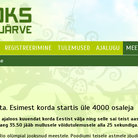
REGISTREERIMINE
TULEMUSED
AJALUGU
MEE
ne
hta. Esimest korda startis üle 4000 osaleja
 ajaloos kuuendat korda Eestist välja ning selle sai teist aas
eg 35.50 jääb mullusele võidutulemusele alla 25 sekundiga
 Rio olümpial jooksnud meestele. Poodiumi teisele astmele jõud