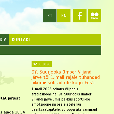
ET
EN
DIA
KONTAKT
02.05.2026
97. Suurjooks ümber Viljandi
järve tõi 1. mail rajale tuhanded
liikumissõbrad üle kogu Eesti
1. mail 2026 toimus Viljandis
traditsiooniline 97. Suurjooks ümber
tat järjest
Viljandi järve , mis pakkus sportlikke
.
emotsioone nii osalejatele kui
pealtvaatajatele. Euroopa üks vanimaid
is ajaga 36.54