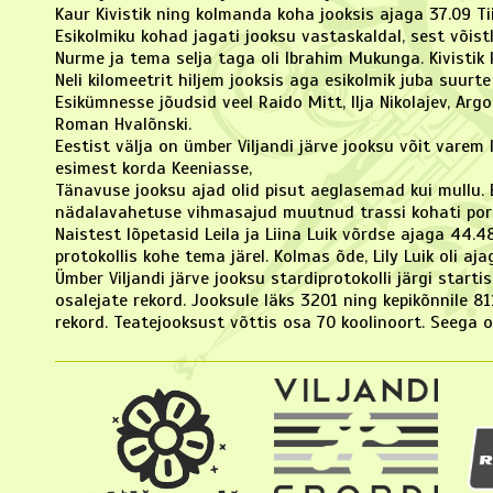
Kaur Kivistik ning kolmanda koha jooksis ajaga 37.09 Ti
Esikolmiku kohad jagati jooksu vastaskaldal, sest võistl
Nurme ja tema selja taga oli Ibrahim Mukunga. Kivistik k
Neli kilomeetrit hiljem jooksis aga esikolmik juba suurte
Esikümnesse jõudsid veel Raido Mitt, Ilja Nikolajev, Arg
Roman Hvalõnski.
Eestist välja on ümber Viljandi järve jooksu võit varem l
esimest korda Keeniasse,
Tänavuse jooksu ajad olid pisut aeglasemad kui mullu. E
nädalavahetuse vihmasajud muutnud trassi kohati pori
Naistest lõpetasid Leila ja Liina Luik võrdse ajaga 44.48
protokollis kohe tema järel. Kolmas õde, Lily Luik oli a
Ümber Viljandi järve jooksu stardiprotokolli järgi starti
osalejate rekord. Jooksule läks 3201 ning kepikõnnile 81
rekord. Teatejooksust võttis osa 70 koolinoort. Seega 