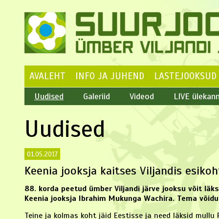
AVALEHT
INFO JA JUHEND
LASTEJOOKSUD
Uudised
Galeriid
Videod
LIVE ülekan
Uudised
01.05.2017
Keenia jooksja kaitses Viljandis esiko
88. korda peetud ümber Viljandi järve jooksu võit läks
Keenia jooksja Ibrahim Mukunga Wachira. Tema võidua
Teine ja kolmas koht jäid Eestisse ja need läksid mullu