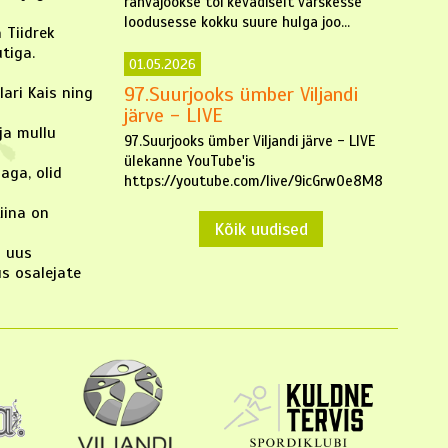
rahvajookse tõi kevadiselt värskesse
loodusesse kokku suure hulga joo...
 Tiidrek
tiga.
01.05.2026
97.Suurjooks ümber Viljandi
lari Kais ning
järve - LIVE
 ja mullu
97.Suurjooks ümber Viljandi järve - LIVE
ülekanne YouTube'is
aga, olid
https://youtube.com/live/9icGrw0e8M8
Liina on
Kõik uudised
n uus
us osalejate