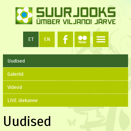
ET
EN
Uudised
Galeriid
Videod
LIVE ülekanne
Uudised