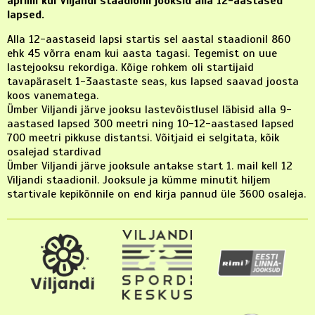
aprillil kui Viljandi staadionil jooksid alla 12-aastased
lapsed.
Alla 12-aastaseid lapsi startis sel aastal staadionil 860
ehk 45 võrra enam kui aasta tagasi. Tegemist on uue
lastejooksu rekordiga. Kõige rohkem oli startijaid
tavapäraselt 1-3aastaste seas, kus lapsed saavad joosta
koos vanematega.
Ümber Viljandi järve jooksu lastevõistlusel läbisid alla 9-
aastased lapsed 300 meetri ning 10-12-aastased lapsed
700 meetri pikkuse distantsi. Võitjaid ei selgitata, kõik
osalejad stardivad
Ümber Viljandi järve jooksule antakse start 1. mail kell 12
Viljandi staadionil. Jooksule ja kümme minutit hiljem
startivale kepikõnnile on end kirja pannud üle 3600 osaleja.