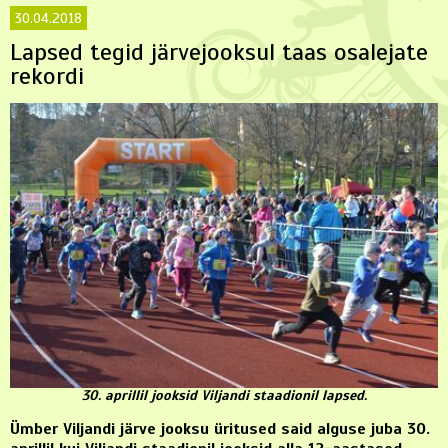
30.04.2018
Lapsed tegid järvejooksul taas osalejate
rekordi
30. aprillil jooksid Viljandi staadionil lapsed.
Ümber Viljandi järve jooksu üritused said alguse juba 30.