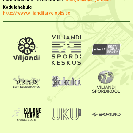
Kodulehekülg
http://www.viljandijarvejooks.ee