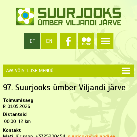
ET
EN
AVA VÕISTLUSE MENÜÜ
97. Suurjooks ümber Viljandi järve
Toimumisaeg
R 01.05.2026
Distantsid
00:00
12 km
Kontakt
Mati Jürisson, +3725200454,
suurjooks@viljandi.ee