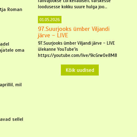
rahvajookse tõi kevadiselt värskesse
loodusesse kokku suure hulga joo...
õitja Roman
01.05.2026
97.Suurjooks ümber Viljandi
järve - LIVE
97.Suurjooks ümber Viljandi järve - LIVE
vadel
ülekanne YouTube'is
ajatele oma
https://youtube.com/live/9icGrw0e8M8
Kõik uudised
rillil, mil
avad sellel