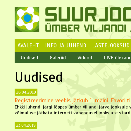
AVALEHT
INFO JA JUHEND
LASTEJOOKSUD
Uudised
Galeriid
Videod
LIVE ülekan
Uudised
26.04.2019
Registreerimine veebis jätkub 1. maini. Favoriit
Ehkki juhendi järgi lõppes ümber Viljandi järve jooksule 
võimaluse jätkata interneti vahendusel jooksjate stardik
23.04.2019