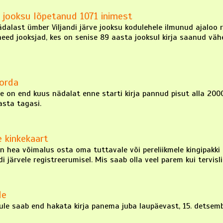
 jooksu lõpetanud 1071 inimest
alast ümber Viljandi järve jooksu kodulehele ilmunud ajaloo ru
need jooksjad, kes on senise 89 aasta jooksul kirja saanud v
korda
le on end kuus nädalat enne starti kirja pannud pisut alla 200
asta tagasi.
e kinkekaart
 on hea võimalus osta oma tuttavale või pereliikmele kingipakki 
järvele registreerumisel. Mis saab olla veel parem kui tervisli
le
ksule saab end hakata kirja panema juba laupäevast, 15. detsemb