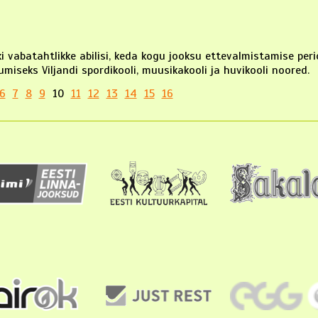
i vabatahtlikke abilisi, keda kogu jooksu ettevalmistamise perio
iseks Viljandi spordikooli, muusikakooli ja huvikooli noored.
6
7
8
9
10
11
12
13
14
15
16