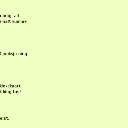
briigi alt,
ähemalt kümme
0 jooksja ning
kinkekaart,
k kingitus!
rist.