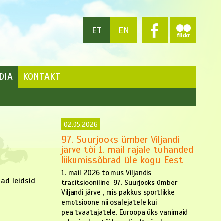
ET
EN
DIA
KONTAKT
02.05.2026
97. Suurjooks ümber Viljandi
järve tõi 1. mail rajale tuhanded
liikumissõbrad üle kogu Eesti
1. mail 2026 toimus Viljandis
jad leidsid
traditsiooniline 97. Suurjooks ümber
Viljandi järve , mis pakkus sportlikke
emotsioone nii osalejatele kui
pealtvaatajatele. Euroopa üks vanimaid