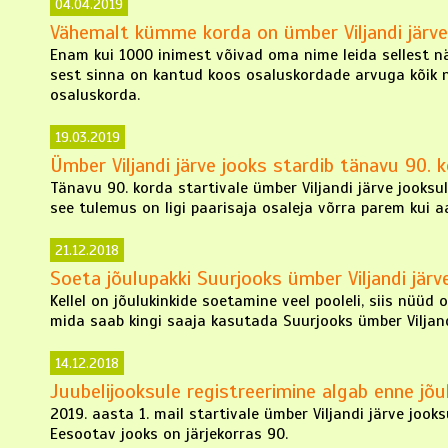
04.04.2019
Vähemalt kümme korda on ümber Viljandi järve
Enam kui 1000 inimest võivad oma nime leida sellest näd
sest sinna on kantud koos osaluskordade arvuga kõik 
osaluskorda.
19.03.2019
Ümber Viljandi järve jooks stardib tänavu 90. 
Tänavu 90. korda startivale ümber Viljandi järve jooksu
see tulemus on ligi paarisaja osaleja võrra parem kui a
21.12.2018
Soeta jõulupakki Suurjooks ümber Viljandi järv
Kellel on jõulukinkide soetamine veel pooleli, siis nüüd
mida saab kingi saaja kasutada Suurjooks ümber Viljandi 
14.12.2018
Juubelijooksule registreerimine algab enne jõu
2019. aasta 1. mail startivale ümber Viljandi järve joo
Eesootav jooks on järjekorras 90.