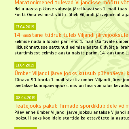
Maratonimehed tulevad Viljandisse mõõtu võ
Nelja aasta pikkuse vaheaja järel kavatseb 1. mail taas
Fosti. Oma esimest võitu läheb Viljandi järvejooksul a
17.04.2019
14-aastane tüdruk tuleb Viljandi järvejooksule
Eelmise nädala lõpuks pani end 1. mail startivale ümber V
liiklusõnnetusse sattunud eelmise aasta üldvõitja Ibra
startimisest eelmise aasta naiste parim, 14-aastane 
11.04.2019
Ümber Viljandi järve jooks kutsub pühapäeval 
Tänavu 90. korda 1. mail startiv ümber Viljandi järve jo
peetakse künnipäevajooks, mis on hea võimalus kevadis
08.04.2019
Teatejooks pakub firmade spordiklubidele või
Päev enne ümber Viljandi järve jooksu antakse Viljandi 
jooksul lisaks koolidele startida ka ettevõtete ja asut