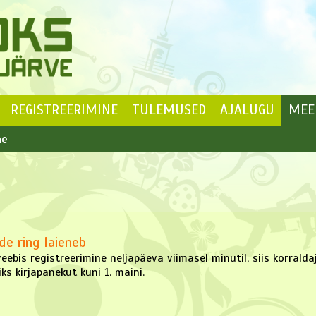
REGISTREERIMINE
TULEMUSED
AJALUGU
MEE
ne
ide ring laieneb
veebis registreerimine neljapäeva viimasel minutil, siis korralda
s kirjapanekut kuni 1. maini.