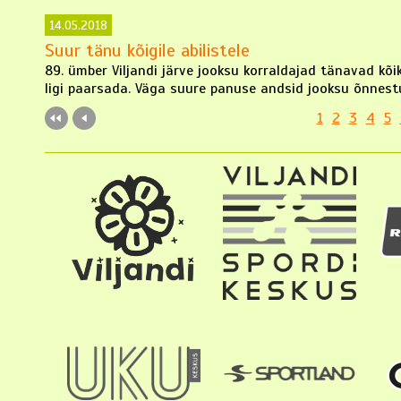
14.05.2018
Suur tänu kõigile abilistele
89. ümber Viljandi järve jooksu korraldajad tänavad kõik
ligi paarsada. Väga suure panuse andsid jooksu õnnestum
1
2
3
4
5