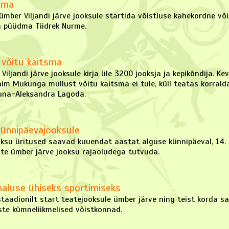
tma
 ümber Viljandi järve jooksule startida võistluse kahekordne v
ga püüdma Tiidrek Nurme.
 võitu kaitsma
iljandi järve jooksule kirja üle 3200 jooksja ja kepikõndija. Ke
him Mukunga mullust võitu kaitsma ei tule, küll teatas korrald
Luna-Aleksandra Lagoda.
künnipäevajooksule
oksu üritused saavad kuuendat aastat alguse künnipäeval, 14. ap
te ümber järve jooksu rajaoludega tutvuda.
maluse ühiseks sportimiseks
staadionilt start teatejooksule ümber järve ning teist korda sa
uste kümneliikmelised võistkonnad.