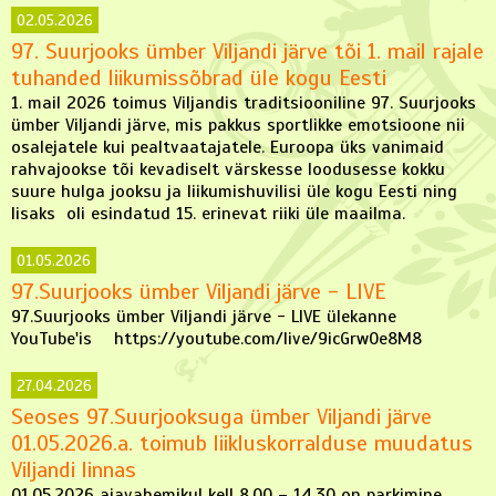
02.05.2026
97. Suurjooks ümber Viljandi järve tõi 1. mail rajale
tuhanded liikumissõbrad üle kogu Eesti
1. mail 2026 toimus Viljandis traditsiooniline 97. Suurjooks
ümber Viljandi järve, mis pakkus sportlikke emotsioone nii
osalejatele kui pealtvaatajatele. Euroopa üks vanimaid
rahvajookse tõi kevadiselt värskesse loodusesse kokku
suure hulga jooksu ja liikumishuvilisi üle kogu Eesti ning
lisaks oli esindatud 15. erinevat riiki üle maailma.
01.05.2026
97.Suurjooks ümber Viljandi järve - LIVE
97.Suurjooks ümber Viljandi järve - LIVE ülekanne
YouTube'is https://youtube.com/live/9icGrw0e8M8
27.04.2026
Seoses 97.Suurjooksuga ümber Viljandi järve
01.05.2026.a. toimub liikluskorralduse muudatus
Viljandi linnas
01.05.2026 ajavahemikul kell 8.00 – 14.30 on parkimine