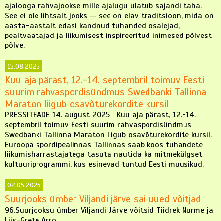
ajalooga rahvajookse mille ajalugu ulatub sajandi taha.
See ei ole lihtsalt jooks — see on elav traditsioon, mida on
aasta-aastalt edasi kandnud tuhanded osalejad,
pealtvaatajad ja liikumisest inspireeritud inimesed põlvest
põlve.
15.08.2025
Kuu aja pärast, 12.-14. septembril toimuv Eesti
suurim rahvaspordisündmus Swedbanki Tallinna
Maraton liigub osavõturekordite kursil
PRESSITEADE 14. august 2025 Kuu aja pärast, 12.-14.
septembril toimuv Eesti suurim rahvaspordisündmus
Swedbanki Tallinna Maraton liigub osavõturekordite kursil.
Euroopa spordipealinnas Tallinnas saab koos tuhandete
liikumisharrastajatega tasuta nautida ka mitmekülgset
kultuuriprogrammi, kus esinevad tuntud Eesti muusikud.
02.05.2025
Suurjooks ümber Viljandi järve sai uued võitjad
96.Suurjooksu ümber Viljandi Järve võitsid Tiidrek Nurme ja
Liis-Grete Arro.