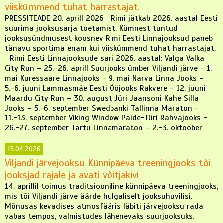
viiskümmend tuhat harrastajat.
PRESSITEADE 20. aprill 2026 Rimi jätkab 2026. aastal Eesti
suurima jooksusarja toetamist. Kümnest tuntud
jooksusündmusest koosnev Rimi Eesti Linnajooksud paneb
tänavu sportima enam kui viiskümmend tuhat harrastajat.
Rimi Eesti Linnajooksude sari 2026. aastal: Valga Valka
City Run – 25.-26. aprill Suurjooks ümber Viljandi järve - 1.
mai Kuressaare Linnajooks - 9. mai Narva Linna Jooks –
5.-6. juuni Lammasmäe Eesti Ööjooks Rakvere - 12. juuni
Maardu City Run – 30. august Jüri Jaansoni Kahe Silla
Jooks – 5.-6. september Swedbanki Tallinna Maraton -
11.-13. september Viking Window Paide-Türi Rahvajooks -
26.-27. september Tartu Linnamaraton – 2.-3. oktoober
15.04.2026
Viljandi järvejooksu Künnipäeva treeningjooks tõi
jooksjad rajale ja avati võitjakivi
14. aprillil toimus traditsiooniline künnipäeva treeningjooks,
mis tõi Viljandi järve äärde hulgaliselt jooksuhuvilisi.
Mõnusas kevadises atmosfääris läbiti järvejooksu rada
vabas tempos, valmistudes lähenevaks suurjooksuks.