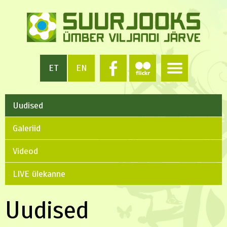
ET
EN
Uudised
Galeriid
Videod
LIVE ülekanne
Uudised