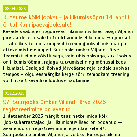
08.04.2026
Kutsume kõiki jooksu- ja liikumissõpru 14. aprilli
õhtul Künnipäevajooksule!
Kevade saabudes kogunevad liikumishuvilised peagi Viljandi
järv äärde, et osaleda traditsioonilisel künnipäeva jooksul
– rahulikus tempos kulgeval treeningjooksul, mis märgib
ettevalmistuse algust Suurjooks ümber Viljandi järve.
Tegemist ei ole võistlusega, vaid ühisjooksuga, kus fookus
on liikumisrõõmul, rajaga tutvumisel ning mõnusal koos
liikumisel. Osalejad läbivad järveäärse raja endale sobivas
tempos – olgu eesmärgiks kerge sörk, tempokam treening
või lihtsalt kevadise looduse nautimine.
01.12.2025
97. Suurjooks ümber Viljandi järve 2026
registreerimine on avatud!
1. detsember 2025 märgib taas hetke, mida kõik
jooksuharrastajad ja liikumishuvilised on oodanud —
avanenud on registreerimine legendaarsele 97.
Suurjooksule ümber Viljandi järve Üks Euroopa pikima