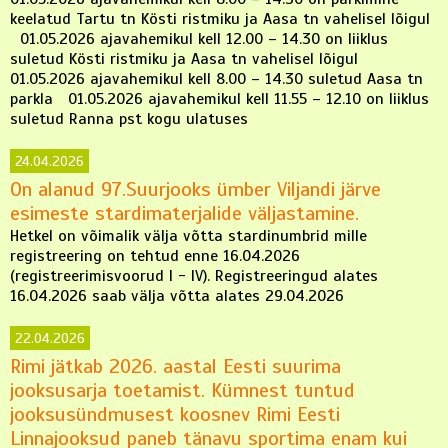
keelatud Tartu tn Kösti ristmiku ja Aasa tn vahelisel lõigul
01.05.2026 ajavahemikul kell 12.00 – 14.30 on liiklus
suletud Kösti ristmiku ja Aasa tn vahelisel lõigul
01.05.2026 ajavahemikul kell 8.00 – 14.30 suletud Aasa tn
parkla 01.05.2026 ajavahemikul kell 11.55 – 12.10 on liiklus
suletud Ranna pst kogu ulatuses
24.04.2026
On alanud 97.Suurjooks ümber Viljandi järve
esimeste stardimaterjalide väljastamine.
Hetkel on võimalik välja võtta stardinumbrid mille
registreering on tehtud enne 16.04.2026
(registreerimisvoorud I - IV). Registreeringud alates
16.04.2026 saab välja võtta alates 29.04.2026
22.04.2026
Rimi jätkab 2026. aastal Eesti suurima
jooksusarja toetamist. Kümnest tuntud
jooksusündmusest koosnev Rimi Eesti
Linnajooksud paneb tänavu sportima enam kui