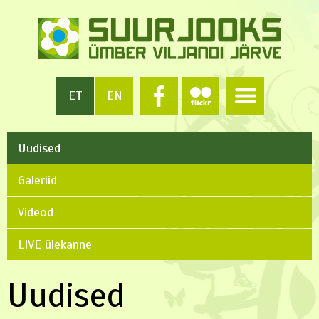
ET
EN
Uudised
Galeriid
Videod
LIVE ülekanne
Uudised