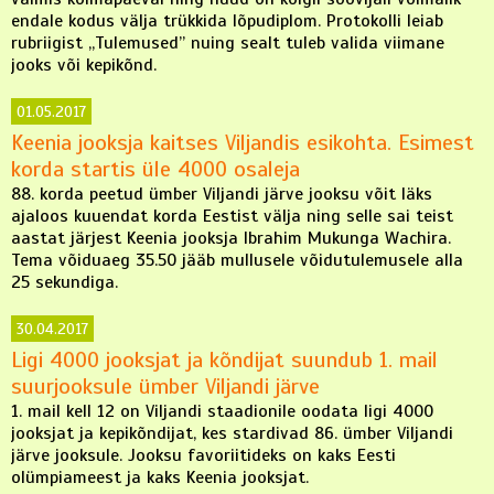
endale kodus välja trükkida lõpudiplom. Protokolli leiab
rubriigist „Tulemused” nuing sealt tuleb valida viimane
jooks või kepikõnd.
01.05.2017
Keenia jooksja kaitses Viljandis esikohta. Esimest
korda startis üle 4000 osaleja
88. korda peetud ümber Viljandi järve jooksu võit läks
ajaloos kuuendat korda Eestist välja ning selle sai teist
aastat järjest Keenia jooksja Ibrahim Mukunga Wachira.
Tema võiduaeg 35.50 jääb mullusele võidutulemusele alla
25 sekundiga.
30.04.2017
Ligi 4000 jooksjat ja kõndijat suundub 1. mail
suurjooksule ümber Viljandi järve
1. mail kell 12 on Viljandi staadionile oodata ligi 4000
jooksjat ja kepikõndijat, kes stardivad 86. ümber Viljandi
järve jooksule. Jooksu favoriitideks on kaks Eesti
olümpiameest ja kaks Keenia jooksjat.