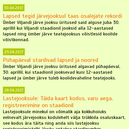
30.04.2017
Lapsed tegid järvejooksul taas osalejate rekordi
Ümber Viljandi järve jooksu üritused said alguse juba 30.
aprillil kui Viljandi staadionil jooksid alla 12-aastased
lapsed ning ümber järve teatejooksus võistlesid koolide
võistkonnad.
29.04.2017
Pühapäeval stardivad lapsed ja noored
Ümber Viljandi järve jooksu üritused algavad pühapäeval,
30. aprillil, kui staadionil jooksevad kuni 12-aastased
lapsed ja ümber järve tuleb koolidevaheline teatejooks.
28.04.2017
Lastejooksule: Täida kaart kodus, varu aega,
registreerimine on staadionil
Lastejooksule minekul on võimalik aja kokkuhoiuks
eelnevalt järvejooksu kodulehelt välja trükkida osaluskaart,
see kodus ära täita ning anda siis lastejooksu
registreerimistelki. Vastu antakse stardinumber.