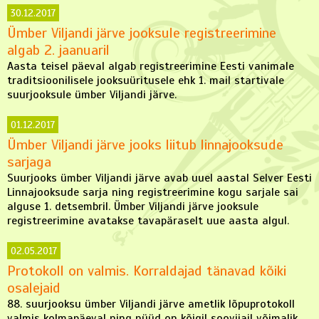
30.12.2017
Ümber Viljandi järve jooksule registreerimine
algab 2. jaanuaril
Aasta teisel päeval algab registreerimine Eesti vanimale
traditsioonilisele jooksuüritusele ehk 1. mail startivale
suurjooksule ümber Viljandi järve.
01.12.2017
Ümber Viljandi järve jooks liitub linnajooksude
sarjaga
Suurjooks ümber Viljandi järve avab uuel aastal Selver Eesti
Linnajooksude sarja ning registreerimine kogu sarjale sai
alguse 1. detsembril. Ümber Viljandi järve jooksule
registreerimine avatakse tavapäraselt uue aasta algul.
02.05.2017
Protokoll on valmis. Korraldajad tänavad kõiki
osalejaid
88. suurjooksu ümber Viljandi järve ametlik lõpuprotokoll
valmis kolmapäeval ning nüüd on kõigil soovijail võimalik