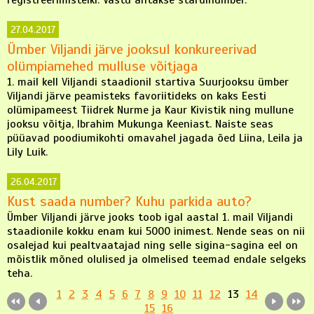
27.04.2017
Ümber Viljandi järve jooksul konkureerivad
olümpiamehed mulluse võitjaga
1. mail kell Viljandi staadionil startiva Suurjooksu ümber
Viljandi järve peamisteks favoriitideks on kaks Eesti
olümipameest Tiidrek Nurme ja Kaur Kivistik ning mullune
jooksu võitja, Ibrahim Mukunga Keeniast. Naiste seas
püüavad poodiumikohti omavahel jagada õed Liina, Leila ja
Lily Luik.
26.04.2017
Kust saada number? Kuhu parkida auto?
Ümber Viljandi järve jooks toob igal aastal 1. mail Viljandi
staadionile kokku enam kui 5000 inimest. Nende seas on nii
osalejad kui pealtvaatajad ning selle sigina-sagina eel on
mõistlik mõned olulised ja olmelised teemad endale selgeks
teha.
1
2
3
4
5
6
7
8
9
10
11
12
13
14
15
16