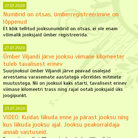
27.07.2020
Numbrid on otsas, ümberregistreerimine on
lõppenud
Et kõik tellitud jooksunumbrid on otsas, ei ole enam
võimalik jooksjaid ümber registreerida.
27.07.2020
Ümber Viljandi järve jooksu viimane kilomeeter
tuleb tavalisest erinev
Suurjooksul ümber Viljandi järve peavad osalejad
arvestama varasemate aastatega võrreldes mitmete
muutustega. Nii on jooksul kaks starti, tavalisest erinev
viimase kilomeetri trass ning rajal ootab jooksjaid üks
joogipunkt.
23.07.2020
VIDEO. Kuidas liikuda enne ja pärast jooksu ning
kus liikuda jooksu ajal. Jooksu peakorraldaja
annab vastuseid.