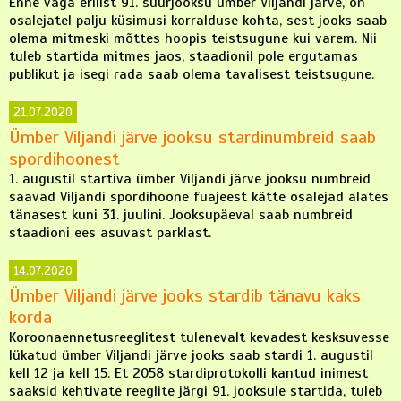
Enne väga erilist 91. suurjooksu ümber Viljandi järve, on
osalejatel palju küsimusi korralduse kohta, sest jooks saab
olema mitmeski mõttes hoopis teistsugune kui varem. Nii
tuleb startida mitmes jaos, staadionil pole ergutamas
publikut ja isegi rada saab olema tavalisest teistsugune.
21.07.2020
Ümber Viljandi järve jooksu stardinumbreid saab
spordihoonest
1. augustil startiva ümber Viljandi järve jooksu numbreid
saavad Viljandi spordihoone fuajeest kätte osalejad alates
tänasest kuni 31. juulini. Jooksupäeval saab numbreid
staadioni ees asuvast parklast.
14.07.2020
Ümber Viljandi järve jooks stardib tänavu kaks
korda
Koroonaennetusreeglitest tulenevalt kevadest kesksuvesse
lükatud ümber Viljandi järve jooks saab stardi 1. augustil
kell 12 ja kell 15. Et 2058 stardiprotokolli kantud inimest
saaksid kehtivate reeglite järgi 91. jooksule startida, tuleb