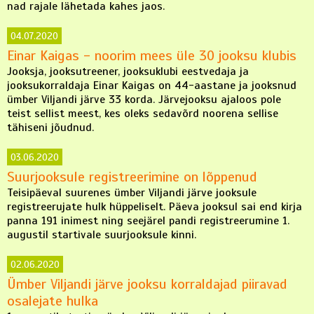
nad rajale lähetada kahes jaos.
04.07.2020
Einar Kaigas - noorim mees üle 30 jooksu klubis
Jooksja, jooksutreener, jooksuklubi eestvedaja ja
jooksukorraldaja Einar Kaigas on 44-aastane ja jooksnud
ümber Viljandi järve 33 korda. Järvejooksu ajaloos pole
teist sellist meest, kes oleks sedavõrd noorena sellise
tähiseni jõudnud.
03.06.2020
Suurjooksule registreerimine on lõppenud
Teisipäeval suurenes ümber Viljandi järve jooksule
registreerujate hulk hüppeliselt. Päeva jooksul sai end kirja
panna 191 inimest ning seejärel pandi registreerumine 1.
augustil startivale suurjooksule kinni.
02.06.2020
Ümber Viljandi järve jooksu korraldajad piiravad
osalejate hulka