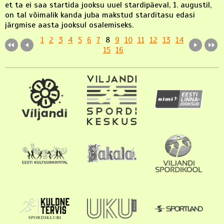
et ta ei saa startida jooksu uuel stardipäeval, 1. augustil,
on tal võimalik kanda juba makstud starditasu edasi
järgmise aasta jooksul osalemiseks.
1
2
3
4
5
6
7
8
9
10
11
12
13
14
15
16