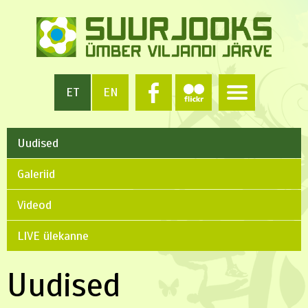
ET
EN
Uudised
Galeriid
Videod
LIVE ülekanne
Uudised