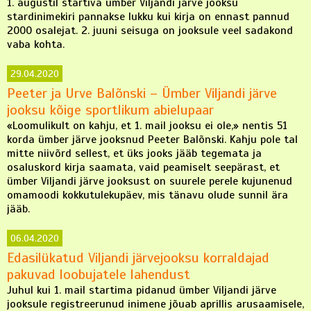
1. augustil startiva ümber Viljandi järve jooksu
stardinimekiri pannakse lukku kui kirja on ennast pannud
2000 osalejat. 2. juuni seisuga on jooksule veel sadakond
vaba kohta.
29.04.2020
Peeter ja Urve Balõnski – Ümber Viljandi järve
jooksu kõige sportlikum abielupaar
«Loomulikult on kahju, et 1. mail jooksu ei ole,» nentis 51
korda ümber järve jooksnud Peeter Balõnski. Kahju pole tal
mitte niivõrd sellest, et üks jooks jääb tegemata ja
osaluskord kirja saamata, vaid peamiselt seepärast, et
ümber Viljandi järve jooksust on suurele perele kujunenud
omamoodi kokkutulekupäev, mis tänavu olude sunnil ära
jääb.
06.04.2020
Edasilükatud Viljandi järvejooksu korraldajad
pakuvad loobujatele lahendust
Juhul kui 1. mail startima pidanud ümber Viljandi järve
jooksule registreerunud inimene jõuab aprillis arusaamisele,