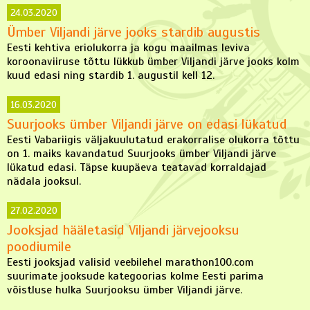
24.03.2020
Ümber Viljandi järve jooks stardib augustis
Eesti kehtiva eriolukorra ja kogu maailmas leviva
koroonaviiruse tõttu lükkub ümber Viljandi järve jooks kolm
kuud edasi ning stardib 1. augustil kell 12.
16.03.2020
Suurjooks ümber Viljandi järve on edasi lükatud
Eesti Vabariigis väljakuulutatud erakorralise olukorra tõttu
on 1. maiks kavandatud Suurjooks ümber Viljandi järve
lükatud edasi. Täpse kuupäeva teatavad korraldajad
nädala jooksul.
27.02.2020
Jooksjad hääletasid Viljandi järvejooksu
poodiumile
Eesti jooksjad valisid veebilehel marathon100.com
suurimate jooksude kategoorias kolme Eesti parima
võistluse hulka Suurjooksu ümber Viljandi järve.