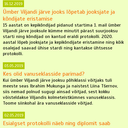
16.12.2019
Ümber Viljandi järve jooks lõpetab jooksjate ja
kõndijate eristamise
15 aastat on kepikõndijad pidanud startima 1. mail ümber
Viljandi järve jooksule kümme minutit pärast suurjooksu
starti ning kõndijad on kantud eraldi protokolli. 2020.
aastal lõpeb jooksjate ja kepikõndijate eristamine ning kõik
osalejad saavad ühise stardi ning kantakse ühtsesse
protokolli.
03.05.2019
Kes olid vanuseklasside parimad?
Kui ümber Viljandi järve jooksu põhiklassi võitjaks tuli
meeste seas Ibrahim Mukunga ja naistest Liina Tšernov,
siis nemad polnud sugugi ainsad võitjad, sest kokku
võisteldakse Viljandis kolmeteistkümnes vanuseklassis.
Toome siinkohal ära vanuseklasside võitjad.
02.05.2019
Esialgset protokolli näeb ning diplomit saab