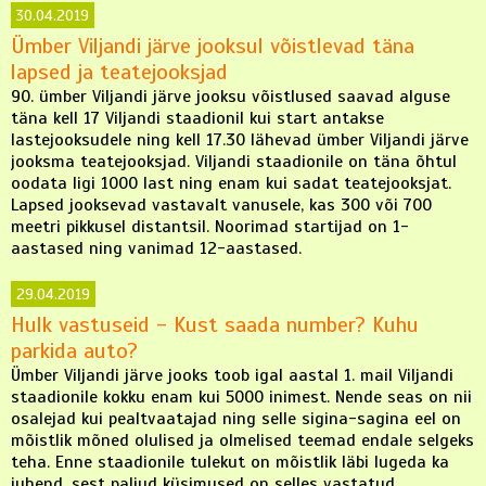
30.04.2019
Ümber Viljandi järve jooksul võistlevad täna
lapsed ja teatejooksjad
90. ümber Viljandi järve jooksu võistlused saavad alguse
täna kell 17 Viljandi staadionil kui start antakse
lastejooksudele ning kell 17.30 lähevad ümber Viljandi järve
jooksma teatejooksjad. Viljandi staadionile on täna õhtul
oodata ligi 1000 last ning enam kui sadat teatejooksjat.
Lapsed jooksevad vastavalt vanusele, kas 300 või 700
meetri pikkusel distantsil. Noorimad startijad on 1-
aastased ning vanimad 12-aastased.
29.04.2019
Hulk vastuseid - Kust saada number? Kuhu
parkida auto?
Ümber Viljandi järve jooks toob igal aastal 1. mail Viljandi
staadionile kokku enam kui 5000 inimest. Nende seas on nii
osalejad kui pealtvaatajad ning selle sigina-sagina eel on
mõistlik mõned olulised ja olmelised teemad endale selgeks
teha. Enne staadionile tulekut on mõistlik läbi lugeda ka
juhend, sest paljud küsimused on selles vastatud.