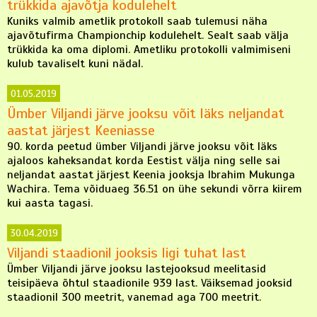
trükkida ajavõtja kodulehelt
Kuniks valmib ametlik protokoll saab tulemusi näha
ajavõtufirma Championchip kodulehelt. Sealt saab välja
trükkida ka oma diplomi. Ametliku protokolli valmimiseni
kulub tavaliselt kuni nädal.
01.05.2019
Ümber Viljandi järve jooksu võit läks neljandat
aastat järjest Keeniasse
90. korda peetud ümber Viljandi järve jooksu võit läks
ajaloos kaheksandat korda Eestist välja ning selle sai
neljandat aastat järjest Keenia jooksja Ibrahim Mukunga
Wachira. Tema võiduaeg 36.51 on ühe sekundi võrra kiirem
kui aasta tagasi.
30.04.2019
Viljandi staadionil jooksis ligi tuhat last
Ümber Viljandi järve jooksu lastejooksud meelitasid
teisipäeva õhtul staadionile 939 last. Väiksemad jooksid
staadionil 300 meetrit, vanemad aga 700 meetrit.