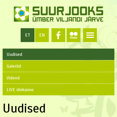
ET
EN
Uudised
Galeriid
Videod
LIVE ülekanne
Uudised